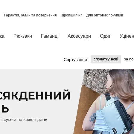
Гарантія, обмін та повернення
Дропшипінг
Для оптових покупців
Про нас
Відгуки про магазин
Політика конфіденційності
ка
Рюкзаки
Гаманці
Аксесуари
Одяг
Уцінен
спочатку нові
за п
Сортування: