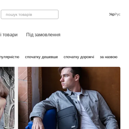
Укр
Рус
і товари
Під замовлення
опулярністю
спочатку дешевше
спочатку дорожчі
за назвою