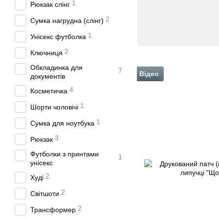
1
Рюкзак слінг
2
Сумка нагрудна (слінг)
1
Унісекс футболка
2
Ключниця
Обкладинка для
7
Відео
документів
4
Косметичка
1
Шорти чоловічі
1
Сумка для ноутбука
3
Рюкзак
Футболки з принтами
1
унісекс
2
Худі
2
Світшоти
2
Трансформер