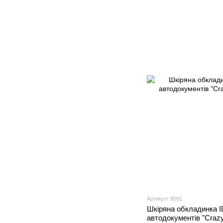
Артикул: 8091
Шкіряна обкладинка I
автодокументів "Craz