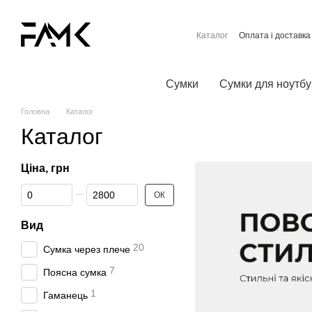
Перейти до основного контенту
Каталог
Оплата і доставка
Контактна інформація
Договір публічної оферти
Сумки
Сумки для ноутбу
Головна
Каталог
Каталог
Ціна, грн
Від Ціна, грн
До Ціна, грн
ОК
Вид
20
Сумка через плече
7
Поясна сумка
1
Гаманець