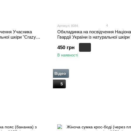
4
Артикул: 8084
дчення Учасника
Обкладинка на посвідчення Націона
льної шкіри "Crazy
Гвардії України із натуральної шкіри
Hors", Сірий
450 грн
В наявності
Відео
5