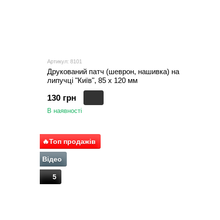
Артикул: 8101
Друкований патч (шеврон, нашивка) на
липучці "Київ", 85 х 120 мм
130 грн
В наявності
🔥Топ продажів
Відео
5