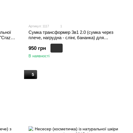
Артикул: 1117
1
льної
Сумка трансформер 3в1 2.0 (сумка через
 "Crazy
плече, нагрудна - слінг, бананка) для
чоловіків та жінок, Хакі
950 грн
В наявності
5