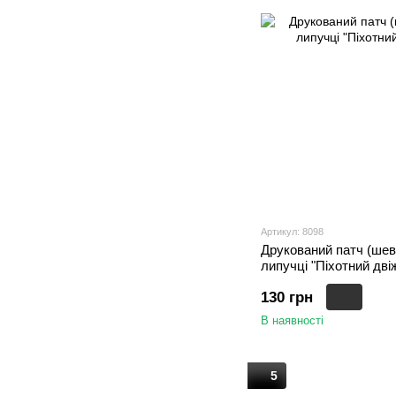
Артикул: 8098
Друкований патч (шев
липучці "Піхотний двіж
130 грн
В наявності
5