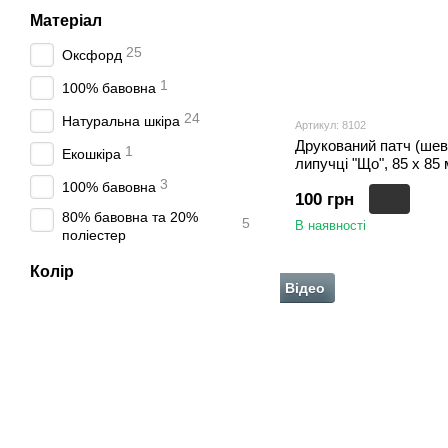
Матеріал
25
Оксфорд
1
100% бавовна
24
Натуральна шкіра
Артикул: 8102
Друкований патч (шев
1
Екошкіра
липучці "Що", 85 х 85
3
100% бавовна
100 грн
80% бавовна та 20%
5
В наявності
поліестер
Колір
Відео