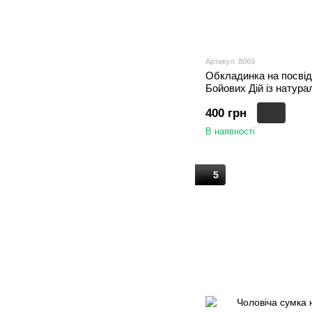
Артикул: 8069
Обкладинка на посві
Бойових Дій із натура
Hors", Коричневий
400 грн
В наявності
5