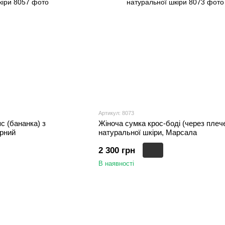
Артикул: 8073
с (бананка) з
Жіноча сумка крос-боді (через плече
орний
натуральної шкіри, Марсала
2 300 грн
В наявності