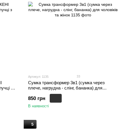
33
Артикул: 1135
І
Сумка трансформер 3в1 (сумка через
учці з
плече, нагрудна - слінг, бананка) для
чоловіків та жінок, Рожевий, 14 х 18 х 5,5 см
850 грн
В наявності
5