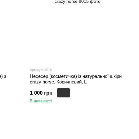
Артикул: 8015
) з
Несесер (косметичка) із натуральної шкіри
crazy horse, Коричневий, L
1 000 грн
В наявності