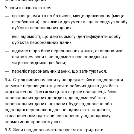
У запиті зазначаються:
прізвище, ім'я та по батькові, місце проживання (місце
перебування) і реквізити документа, що посвідчує особу
суб’єкта персональних даних;
інші відомості, що дають змогу ідентифікувати особу
суб’єкта персональних даних;
відомості про базу персональних даних, стосовно якої
подається запит, чи відомості про володільця
чи розпорядника цієї бази;
перелік персональних даних, що запитуються.
9.4. Строк вивчення запиту на предмет його задоволення
не може перевищувати десяти робочих днів з дня його
надходження. Протягом цього строку володілець бази
персональних даних доводить до відома суб’єкта
персональних даних, що запит буде задоволене або
відповідні персональні дані не підлягають наданню,
із зазначенням підстави, визначеної у відповідному
нормативно-правовому акті.
9.5. Запит задовольняється протягом тридцяти