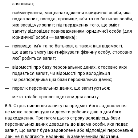
заявника);
найменування, місцезнаходження юридичної особи, яка
подає запит, посада, прізвище, ім'я та по батькові особи,
яка засвідчує запит; підтвердження того, що зміст
запиту відповідає повноваженням юридичної особи (для
юридичної особи — заявника);
прізвище, ім'я та по батькові, а також інші відомості,
що дають змогу ідентифікувати фізичну особу, стосовно
якої робиться запит;
відомості про базу персональних даних, стосовно якої
подається запит, чи відомості про володільця
чи розпорядника цієї бази персональних даних;
перелік персональних даних, що запитуються;
мета та/або правові підстави для запиту.
6.5. Строк вивчення запиту на предмет його задоволення
не може перевищувати десяти робочих днів з дня його
надходження. Протягом цього строку володілець бази
персональних даних доводить до відома особи, яка подає
запит, що запит буде задоволене або відповідні персональні
дані не підлягають наданню, із зазначенням підстави,