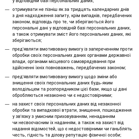
у відповідній базі персональних даних;
отримувати не пізніш як за тридцять календарних днів
з дня надходження запиту, крім випадків, передбачених
законом, відповідь про те, чи зберігаються його
персональні дані у відповідній базі персональних даних,
а також отримувати зміст його персональних даних, які
зберігаються;
пред'являти вмотивовану вимогу із запереченням проти
обробки своїх персональних даних органами державної
влади, органами місцевого самоврядування при
здійсненні їхніх повноважень, передбачених законом;
пред'являти вмотивовану вимогу щодо зміни або
знищення своїх персональних даних будь-яким
володільцем та розпорядником цієї бази, якщо ці дані
обробляються незаконно чи є недостовірними;
на захист своїх персональних даних від незаконної
обробки та випадкової втрати, знищення, пошкодження
у зв'язку з умисним приховуванням, ненаданням
чи несвоєчасним їх наданням, а також на захист від
надання відомостей, що є недостовірними чи ганьблять
честь, гідність та ділову репутацію фізичної особи;