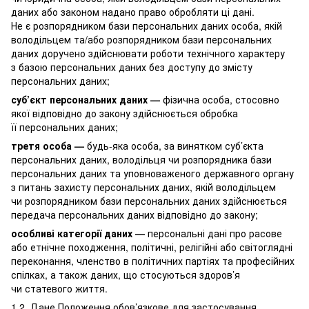
даних або законом надано право обробляти ці дані.
Не є розпорядником бази персональних даних особа, якій
володільцем та/або розпорядником бази персональних
даних доручено здійснювати роботи технічного характеру
з базою персональних даних без доступу до змісту
персональних даних;
суб’єкт персональних даних —
фізична особа, стосовно
якої відповідно до закону здійснюється обробка
її персональних даних;
третя особа —
будь-яка особа, за винятком суб’єкта
персональних даних, володільця чи розпорядника бази
персональних даних та уповноваженого державного органу
з питань захисту персональних даних, якій володільцем
чи розпорядником бази персональних даних здійснюється
передача персональних даних відповідно до закону;
особливі категорії даних —
персональні дані про расове
або етнічне походження, політичні, релігійні або світоглядні
переконання, членство в політичних партіях та професійних
спілках, а також даних, що стосуються здоров’я
чи статевого життя.
1.2. Дане Положення обов’язкове для застосування