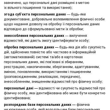
зазначено, що персональні дані розміщені з метою
їх вільного поширення та використання);
згода суб’єкта персональних даних
— будь-яке
документоване, добровільне волевиявлення фізичної особи
щодо надання дозволу на обробку її персональних даних
відповідно до сформульованої мети їх обробки;
знеособлення персональних даних
— вилучення
відомостей, які дають змогу ідентифікувати особу;
обробка персональних даних —
будь-яка дія або сукупність
дій, здійснених повністю або частково в інформаційній
(автоматизованій) системі та/або в картотеках
персональних даних, які пов’язані зі збиранням,
реєстрацією, накопиченням, зберіганням, адаптуванням,
зміною, поновленням, використанням і поширенням
(розповсюдженням, реалізацією, передачею),
знеособленням, знищенням відомостей про фізичну особу;
персональні дані —
відомості чи сукупність відомостей про
фізичну особу, яка ідентифікована або може бути конкретно
ідентифікована;
розпорядник бази персональних даних —
фізична
чи юридична особа, якій володільцем бази персональних