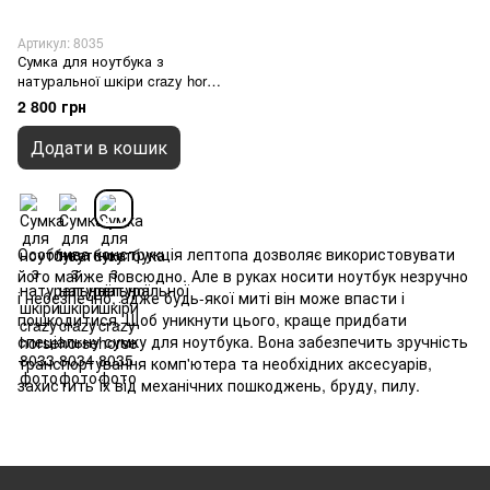
Артикул: 8035
Сумка для ноутбука з
натуральної шкіри crazy horse,
Марсала
2 800 грн
Додати в кошик
Особлива конструкція лептопа дозволяє використовувати
його майже повсюдно. Але в руках носити ноутбук незручно
і небезпечно, адже будь-якої миті він може впасти і
пошкодитися. Щоб уникнути цього, краще придбати
спеціальну сумку для ноутбука. Вона забезпечить зручність
транспортування комп'ютера та необхідних аксесуарів,
захистить їх від механічних пошкоджень, бруду, пилу.