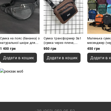
Сумка на пояс (бананка) з
Сумка трансформер 3в1
Маленька сумк
натуральної шкіри для
(сумка через плече,
месенджер (че
чоловіків та жінок ,
нагрудна - слінг, бананка)
для чоловіків 
1 400 грн
950 грн
450 грн
Чорний
для чоловіків та жінок,
FAMK MBR5 , 
Коричневий, 18 х 22 х 5,5
Додати в кошик
Додати в кошик
Додати в 
см
+38 (063) 050-05-52