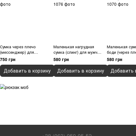
Сумка через плечо
Маленькая нагрудная
Маленькая сум
(мессенджер) для
сумка (слинг) для мужчин
боди (через пл
мужчин и женщин FAMK
и женщин Famk SCB,
мужчин и жен
750 грн
580 грн
580 грн
SQR4-r, Серый
Черный
СBs, Оранжев
Добавить в корзину
Добавить в корзину
Добавить 
+38 (063) 050-05-52