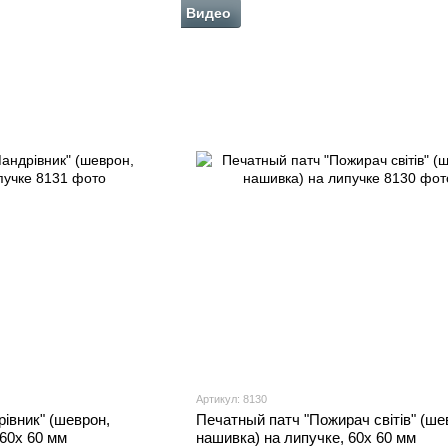
Видео
Артикул: 8130
івник" (шеврон,
Печатный патч "Пожирач світів" (ше
 60х 60 мм
нашивка) на липучке, 60х 60 мм