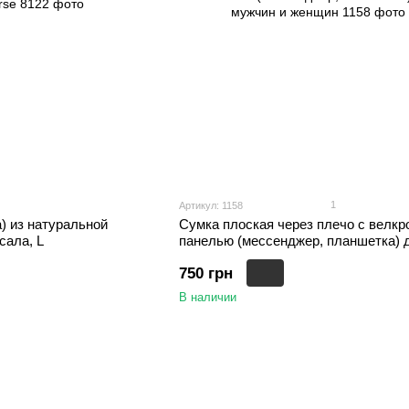
1
Артикул: 1158
) из натуральной
Сумка плоская через плечо с велкр
сала, L
панелью (мессенджер, планшетка) 
мужчин и женщин, Оранжевый
750 грн
В наличии