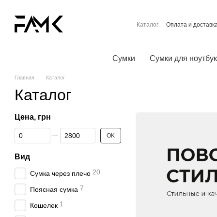
Перейти к основному контенту
Каталог
Оплата и доставк
Контактная информация
Договор публичной офер
Сумки
Сумки для ноутбу
Главная
Каталог
Каталог
Цена, грн
От Цена, грн
До Цена, грн
OK
Вид
20
Сумка через плечо
7
Поясная сумка
1
Кошелек