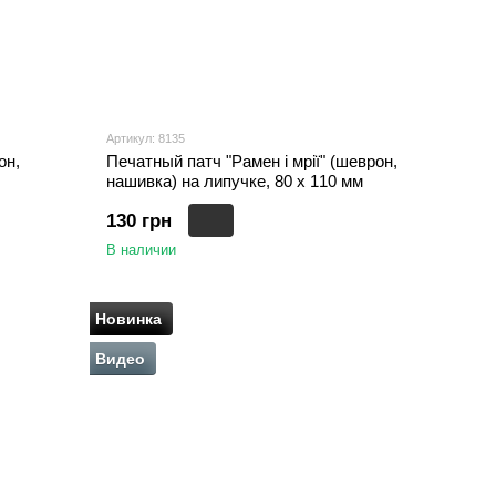
Артикул: 8135
он,
Печатный патч "Рамен і мрії" (шеврон,
нашивка) на липучке, 80 х 110 мм
130 грн
В наличии
Новинка
Видео