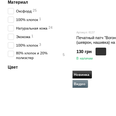
Материал
25
Оксфорд
1
100% хлопок
24
Натуральная кожа
Артикул: 8137
1
Экокожа
Печатный патч "Вогон
(шеврон, нашивка) на 
3
100% хлопок
130 грн
80% хлопок и 20%
5
полиэстер
В наличии
Цвет
Новинка
Видео