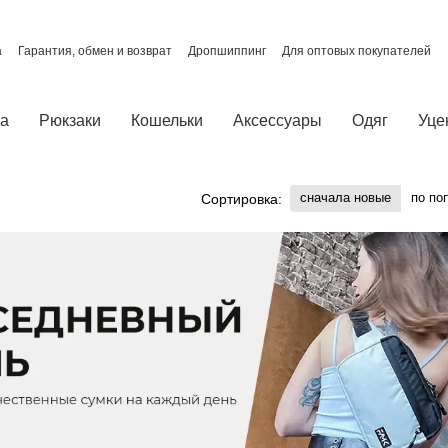
а
Гарантия, обмен и возврат
Дропшиппинг
Для оптовых покупателей
О нас
Отзывы о магазине
Политика конфиденциальности
ты
ка
Рюкзаки
Кошельки
Аксессуары
Одяг
Уце
сначала новые
по по
Сортировка: