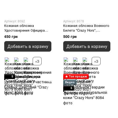
Артикул: 8092
Артикул: 8078
Кожаная обложка
Кожаная обложка Военного
Удостоверения Офицера
Билета "Crazy Hors",
"Crazy Hors", Оливковый
Шоколадный
450 грн
500 грн
Добавить в корзину
Добавить в корзину
+3
+3
5
🔥 Топ продаж
Видео
5