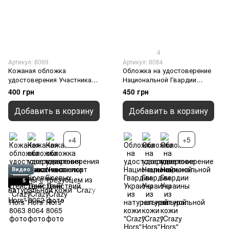
4
Артикул: 8069
Артикул: 8084
Кожаная обложка
Обложка на удостоверение
удостоверения Участника
Национальной Гвардии
Боевых Действий "Crazy
Украины из натуральной кожи
400 грн
450 грн
Hors", Коричневый
"Crazy Hors" , Серый
Добавить в корзину
Добавить в корзину
+4
+5
Видео
5