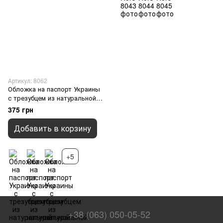
Артикул: 8062
Обложка на паспорт Украины
с трезубцем из натуральной
кожи "Crazy Hors", Синий
375 грн
Добавить в корзину
+5
+38 (063) 050-05-52