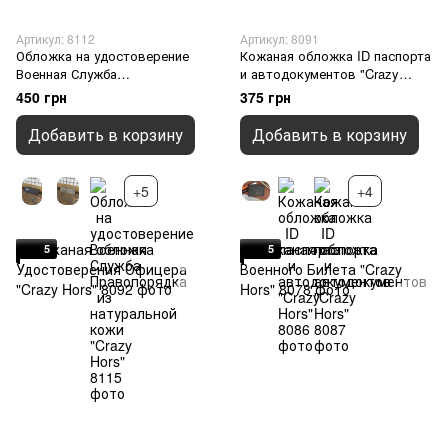
Артикул: 8112
Артикул: 8091
Обложка на удостоверение
Кожаная обложка ID паспорта
Военная Служба
и автодокументов "Crazy
Правопорядка из
Hors", Зелёный
450 грн
375 грн
натуральной кожи "Crazy
Hors", Черный
Добавить в корзину
Добавить в корзину
+5
+4
5
5