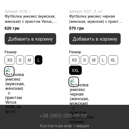
Артикул: 5038_l
Артикул: 5027_3_xxl
Футболка унисекс (мужская,
Футболка унисекс черная
женская) с принтом Venus,
(женская, мужская) с принтом
Темно-синий, L
Zaporizhzhia размер XXL
620 грн
570 грн
Добавить в корзину
Добавить в корзину
Размер
Размер
XS
S
M
L
XS
S
M
L
XL
XXL
+38 (063) 050-05-52
Контактная информация