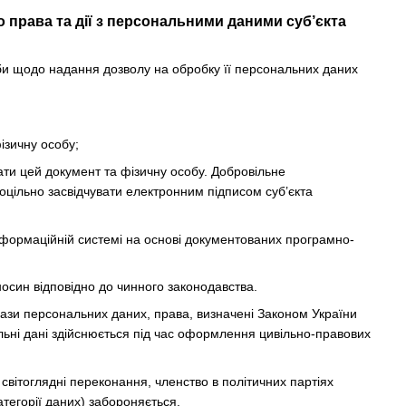
 права та дії з персональними даними суб’єкта
би щодо надання дозволу на обробку її персональних даних
ізичну особу;
вати цей документ та фізичну особу. Добровільне
цільно засвідчувати електронним підписом суб’єкта
інформаційній системі на основі документованих програмно-
осин відповідно до чинного законодавства.
ази персональних даних, права, визначені Законом України
льні дані здійснюється під час оформлення цивільно-правових
 світоглядні переконання, членство в політичних партіях
атегорії даних) забороняється.