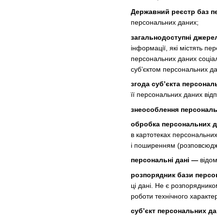
Державний реєстр баз п
персональних даних;
загальнодоступні джере
інформації, які містять п
персональних даних соціаль
суб’єктом персональних да
згода суб’єкта персонал
її персональних даних від
знеособлення персональ
обробка персональних 
в картотеках персональних
і поширенням (розповсюдж
персональні дані —
відом
розпорядник бази персо
ці дані. Не є розпорядник
роботи технічного характе
суб’єкт персональних д