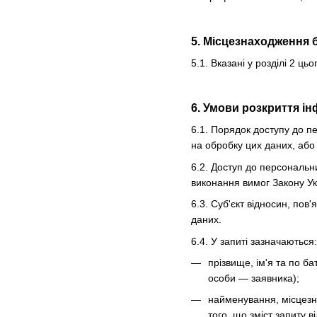
5. Місцезнаходження 
5.1. Вказані у розділі 2 
6. Умови розкриття ін
6.1. Порядок доступу до п
на обробку цих даних, або 
6.2. Доступ до персональн
виконання вимог Закону У
6.3. Суб'єкт відносин, по
даних.
6.4. У запиті зазначаються:
прізвище, ім'я та по б
особи — заявника);
найменування, місцезна
того, що зміст запиту