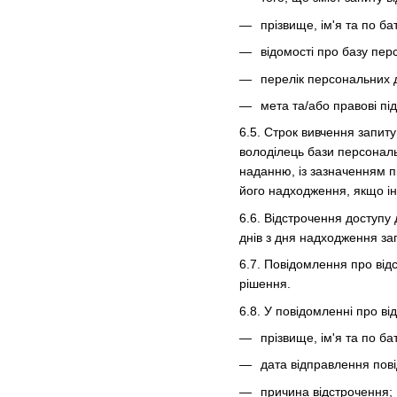
прізвище, ім'я та по ба
відомості про базу пер
перелік персональних 
мета та/або правові пі
6.5. Строк вивчення запит
володілець бази персональ
наданню, із зазначенням п
його надходження, якщо і
6.6. Відстрочення доступу
днів з дня надходження за
6.7. Повідомлення про від
рішення.
6.8. У повідомленні про в
прізвище, ім'я та по ба
дата відправлення пов
причина відстрочення;