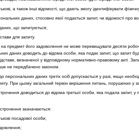
тькові, а також інші відомості, що дають змогу ідентифікувати фізичн
сональних даних, стосовно якої подається запит, чи відомості про в
даних, що запитуються;
дстави для запиту.
у на предмет його задоволення не може перевищувати десяти робоч
них даних доводить до відома особи, яка подає запит, що запит буд
ідстави, визначеної у відповідному нормативно-правовому акті. За
нше не передбачено законом.
 до персональних даних третіх осіб допускається у разі, якщо необх
питу. При цьому загальний термін вирішення питань, порушених у з
строчення доводиться до відома третьої особи, яка подала запит, у
ідстрочення зазначаються:
тькові посадової особи;
ідомлення;