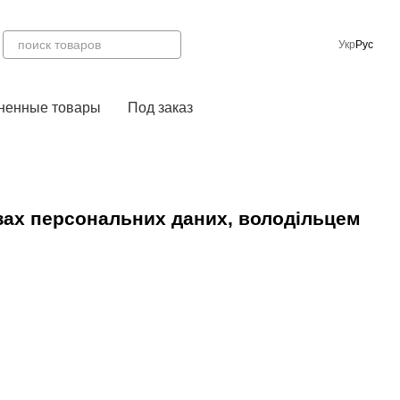
Укр
Рус
ненные товары
Под заказ
зах персональних даних, володільцем