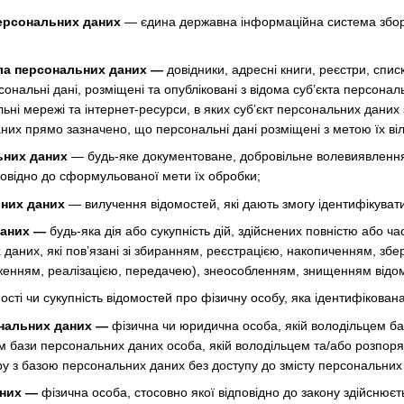
ерсональних даних
— єдина державна інформаційна система збору
ла персональних даних —
довідники, адресні книги, реєстри, списк
ерсональні дані, розміщені та опубліковані з відома суб’єкта перс
ні мережі та інтернет-ресурси, в яких суб’єкт персональних даних 
них прямо зазначено, що персональні дані розміщені з метою їх ві
ьних даних
— будь-яке документоване, добровільне волевиявлення
повідно до сформульованої мети їх обробки;
них даних
— вилучення відомостей, які дають змогу ідентифікуват
даних —
будь-яка дія або сукупність дій, здійснених повністю або ча
 даних, які пов’язані зі збиранням, реєстрацією, накопиченням, з
енням, реалізацією, передачею), знеособленням, знищенням відом
ості чи сукупність відомостей про фізичну особу, яка ідентифікован
нальних даних —
фізична чи юридична особа, якій володільцем б
ом бази персональних даних особа, якій володільцем та/або розпо
ру з базою персональних даних без доступу до змісту персональних
аних —
фізична особа, стосовно якої відповідно до закону здійснюєт