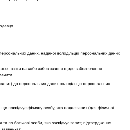
родавця.
а персональних даних, наданої володільцю персональних даних
яється взяти на себе зобов'язання щодо забезпечення
печити.
— запит) до персональних даних володільцю персональних
, що посвідчує фізичну особу, яка подає запит (для фізичної
 та по батькові особи, яка засвідчує запит; підтвердження
 заявника);