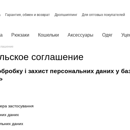
а
Гарантия, обмен и возврат
Дропшиппинг
Для оптовых покупателей
О нас
Отзывы о магазине
Политика конфиденциальности
ты
ка
Рюкзаки
Кошельки
Аксессуары
Одяг
Уце
глашение
льское соглашение
бробку і захист персональних даних у ба
ь
фера застосування
них даних
льних даних