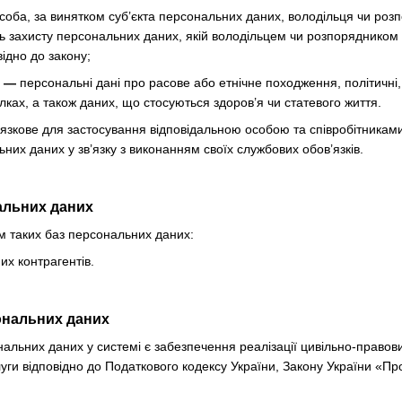
соба, за винятком суб’єкта персональних даних, володільця чи ро
ь захисту персональних даних, якій володільцем чи розпорядником
ідно до закону;
х —
персональні дані про расове або етнічне походження, політичні, 
лках, а також даних, що стосуються здоров’я чи статевого життя.
язкове для застосування відповідальною особою та співробітникам
них даних у зв’язку з виконанням своїх службових обов’язків.
нальних даних
м таких баз персональних даних:
х контрагентів.
ональних даних
альних даних у системі є забезпечення реалізації цивільно-правови
уги відповідно до Податкового кодексу України, Закону України «Про 