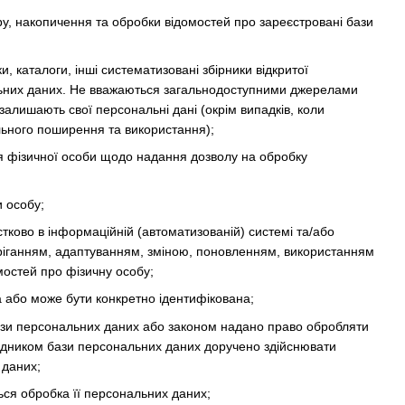
, накопичення та обробки відомостей про зареєстровані бази
и, каталоги, інші систематизовані збірники відкритої
ональних даних. Не вважаються загальнодоступними джерелами
залишають свої персональні дані (окрім випадків, коли
льного поширення та використання);
 фізичної особи щодо надання дозволу на обробку
и особу;
стково в інформаційній (автоматизованій) системі та/або
беріганням, адаптуванням, зміною, поновленням, використанням
остей про фізичну особу;
а або може бути конкретно ідентифікована;
ази персональних даних або законом надано право обробляти
рядником бази персональних даних доручено здійснювати
 даних;
ься обробка її персональних даних;