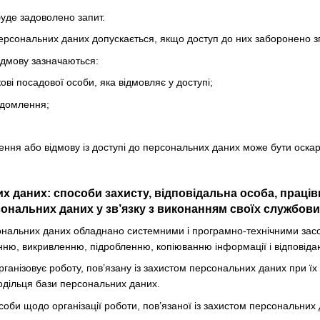
буде задоволено запит.
персональних даних допускається, якщо доступ до них заборонено зг
відмову зазначаються:
кові посадової особи, яка відмовляє у доступі;
ідомлення;
чення або відмову із доступі до персональних даних може бути оска
их даних: способи захисту, відповідальна особа, праці
ональних даних у зв’язку з виконанням своїх службових
ональних даних обладнано системними і програмно-технічними засоба
ню, викривленню, підробленню, копіюванню інформації і відповіда
рганізовує роботу, пов’язану із захистом персональних даних при їх
одільця бази персональних даних.
соби щодо організації роботи, пов’язаної із захистом персональних 