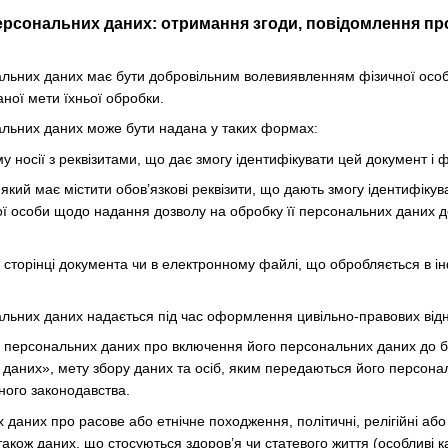
ерсональних даних: отримання згоди, повідомлення про
нальних даних має бути добровільним волевиявленням фізичної осо
ної мети їхньої обробки.
нальних даних може бути надана у таких формах:
 носії з реквізитами, що дає змогу ідентифікувати цей документ і ф
який має містити обов’язкові реквізити, що дають змогу ідентифіку
ї особи щодо надання дозволу на обробку її персональних даних до
й сторінці документа чи в електронному файлі, що обробляється в 
нальних даних надається під час оформлення цивільно-правових відн
а персональних даних про включення його персональних даних до б
даних», мету збору даних та осіб, яким передаються його персона
ного законодавства.
даних про расове або етнічне походження, політичні, релігійні або
також даних, що стосуються здоров’я чи статевого життя (особливі к