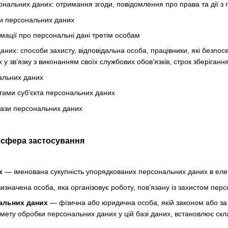
нальних даних: отримання згоди, повідомлення про права та дії з
и персональних даних
мації про персональні дані третім особам
аних: способи захисту, відповідальна особа, працівники, які безпо
у зв’язку з виконанням своїх службових обов’язків, строк зберіган
альних даних
тами суб'єкта персональних даних
бази персональних даних
а сфера застосування
х
— іменована сукупність упорядкованих персональних даних в елек
значена особа, яка організовує роботу, пов’язану із захистом перс
альних даних
— фізична або юридична особа, якій законом або за
 мету обробки персональних даних у цій базі даних, встановлює скл