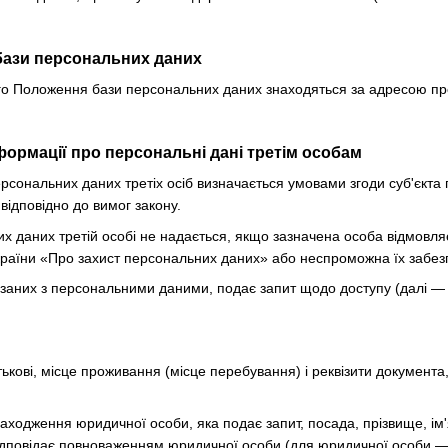
бази персональних даних
цього Положення бази персональних даних знаходяться за адресою п
формації про персональні дані третім особам
ерсональних даних третіх осіб визначається умовами згоди суб'єкт
відповідно до вимог закону.
их даних третій особі не надається, якщо зазначена особа відмовл
країни «Про захист персональних даних» або неспроможна їх забез
в'язаних з персональними даними, подає запит щодо доступу (далі 
атькові, місце проживання (місце перебування) і реквізити документа
ходження юридичної особи, яка подає запит, посада, прізвище, ім'я
 відповідає повноваженням юридичної особи (для юридичної особи —