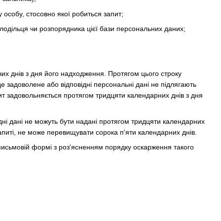
у особу, стосовно якої робиться запит;
олодільця чи розпорядника цієї бази персональних даних;
их днів з дня його надходження. Протягом цього строку
е задоволене або відповідні персональні дані не підлягають
пит задовольняється протягом тридцяти календарних днів з дня
ідні дані не можуть бути надані протягом тридцяти календарних
апиті, не може перевищувати сорока п'яти календарних днів.
 письмовій формі з роз'ясненням порядку оскарження такого