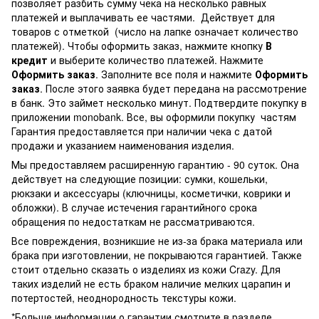
позволяет разбить сумму чека на несколько равных
платежей и выплачивать ее частями. Действует для
товаров с отметкой
(число на лапке означает количество
платежей). Чтобы оформить заказ, нажмите кнопку
В
кредит
и выберите количество платежей. Нажмите
Оформить заказ
. Заполните все поля и нажмите
Оформить
заказ
. После этого заявка будет передана на рассмотрение
в банк. Это займет несколько минут. Подтвердите покупку в
приложении monobank. Все, вы оформили покупку частям
Гарантия предоставляется при наличии чека с датой
продажи и указанием наименования изделия.
Мы предоставляем расширенную гарантию - 90 суток. Она
действует на следующие позиции: сумки, кошельки,
рюкзаки и аксессуары (ключницы, косметички, коврики и
обложки). В случае истечения гарантийного срока
обращения по недостаткам не рассматриваются.
Все повреждения, возникшие не из-за брака материала или
брака при изготовлении, не покрываются гарантией. Также
стоит отдельно сказать о изделиях из кожи Crazy. Для
таких изделий не есть браком наличие мелких царапин и
потертостей, неоднородность текстуры кожи.
*Больше информации о гарантии смотрите в разделе