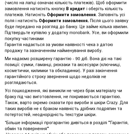
(число на лапці означає кількість платежів). Щоб оформити
замовлення натисніть кнопку
В кредит
і оберіть кількість
платежів. Натисніть
Оформити замовлення
. Заповніть усі
поля і натисніть
Оформити замовлення.
Після цього заявку
буде передано на розгляд до банку. Це займе кілька хвилин.
Підтвердьте купівлю у додатку monobank. Усе, ви оформили
покупку частинами
Гарантія надається за умови наявності чека з датою
продажу та зазначенням найменування виробу.
Ми надаємо розширену гарантію - 90 діб. Вона діє на такі
позиції: сумки, гаманці, рюкзаки та аксесуари (ключниці,
косметички, килимки та обкладинки). У разі закінчення
гарантійного строку звернення щодо недоліків не
розглядаються.
Усі пошкодження, які виникли не через брак матеріалу чи
браку під час виготовлення, не покриваються гарантією.
Також, варто окремо сказати про вироби зі шкіри Crazy. Для
таких виробів не є браком наявність дрібних подряпин та
потертостей, неоднорідність текстури шкіри.
*Більше інформації прогарантію дивіться в розділі
"
Гарантія,
обмін та повернення
"