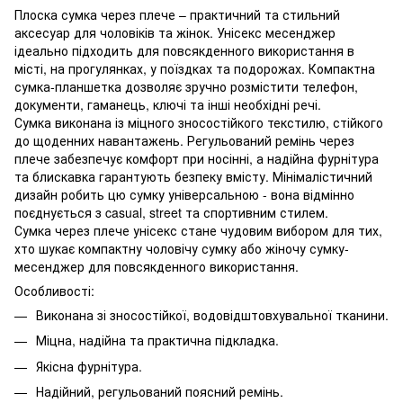
Плоска сумка через плече – практичний та стильний
аксесуар для чоловіків та жінок. Унісекс месенджер
ідеально підходить для повсякденного використання в
місті, на прогулянках, у поїздках та подорожах. Компактна
сумка-планшетка дозволяє зручно розмістити телефон,
документи, гаманець, ключі та інші необхідні речі.
Сумка виконана із міцного зносостійкого текстилю, стійкого
до щоденних навантажень. Регульований ремінь через
плече забезпечує комфорт при носінні, а надійна фурнітура
та блискавка гарантують безпеку вмісту. Мінімалістичний
дизайн робить цю сумку універсальною - вона відмінно
поєднується з casual, street та спортивним стилем.
Сумка через плече унісекс стане чудовим вибором для тих,
хто шукає компактну чоловічу сумку або жіночу сумку-
месенджер для повсякденного використання.
Особливості:
Виконана зі зносостійкої, водовідштовхувальної тканини.
Міцна, надійна та практична підкладка.
Якісна фурнітура.
Надійний, регульований поясний ремінь.