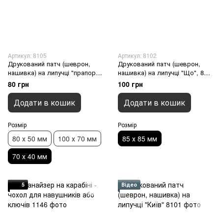
Артикул: 8105
Артикул: 8102
Друкований патч (шеврон,
Друкований патч (шеврон,
нашивка) на липучці "прапор
нашивка) на липучці "Що", 85 х
України", 70 х 40 мм
85 мм
80 грн
100 грн
Додати в кошик
Додати в кошик
Розмір
Розмір
80 х 50 мм
100 х 70 мм
85 х 85 мм
70 х 40 мм
5
Відео