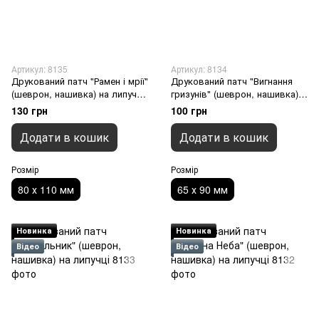
Артикул: 8135
Артикул: 8134
Друкований патч "Рамен і мрії"
Друкований патч "Вигнання
(шеврон, нашивка) на липучці,
гризунів" (шеврон, нашивка)
80 х 110 мм
на липучці, 65 х 90 мм
130 грн
100 грн
Додати в кошик
Додати в кошик
Розмір
Розмір
80 х 110 мм
65 х 90 мм
Новинка
Новинка
Відео
Відео