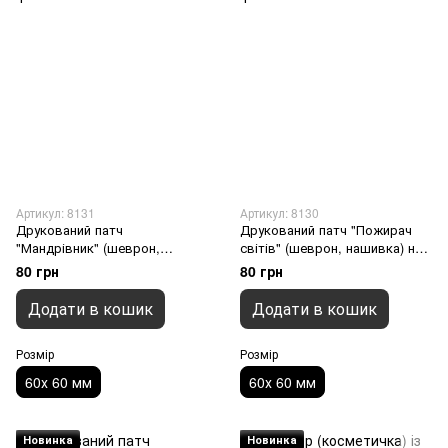
Артикул: 8131
Артикул: 8130
Друкований патч
Друкований патч "Пожирач
"Мандрівник" (шеврон,
світів" (шеврон, нашивка) на
нашивка) на липучці, 60х 60
липучці, 60х 60 мм
80 грн
80 грн
мм
Додати в кошик
Додати в кошик
Розмір
Розмір
60х 60 мм
60х 60 мм
Новинка
Новинка