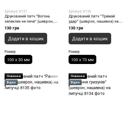
Артикул: 8137
Артикул: 8136
Друкований патч "Вогонь
Друкований патч "Тримай
запеклих не пече" (шеврон,
удар" (шеврон, нашивка) на
нашивка) на липучці, 100 х 30
липучці, 100 х 70 мм
130 грн
130 грн
мм
Додати в кошик
Додати в кошик
Розмір
Розмір
100 х 30 мм
100 х 70 мм
Новинка
Новинка
Відео
Відео