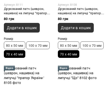
Артикул: 8111
Артикул: 8108
Друкований патч (шеврон,
Друкований патч (шеврон,
нашивка) на липучці "прапор
нашивка) на липучці "прапор
України", 70 х 40 мм
України", 70 х 40 мм
80 грн
80 грн
Додати в кошик
Додати в кошик
Розмір
Розмір
80 х 50 мм
100 х 70 мм
80 х 50 мм
100 х 70 мм
70 х 40 мм
70 х 40 мм
Відео
Відео