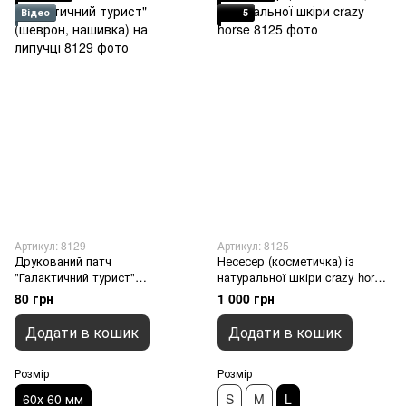
Відео
5
Артикул: 8129
Артикул: 8125
Друкований патч
Несесер (косметичка) із
"Галактичний турист"
натуральної шкіри crazy horse,
(шеврон, нашивка) на липучці
Зелений, L
80 грн
1 000 грн
, 60х 60 мм
Додати в кошик
Додати в кошик
Розмір
Розмір
60х 60 мм
S
M
L