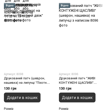
Відео
Відео
Артикул: 8098
Артикул: 8096
Друкований патч (шеврон,
Друкований патч "ЖИВІ
нашивка) на липучці "Піхотний
КОНТУЖЕНІ ЩАСЛИВІ"
двіж", 120 х 75 мм
(шеврон, нашивка) на липучці
130 грн
130 грн
з написом, 100 х 65 мм
Додати в кошик
Додати в кошик
Розмір
Розмір