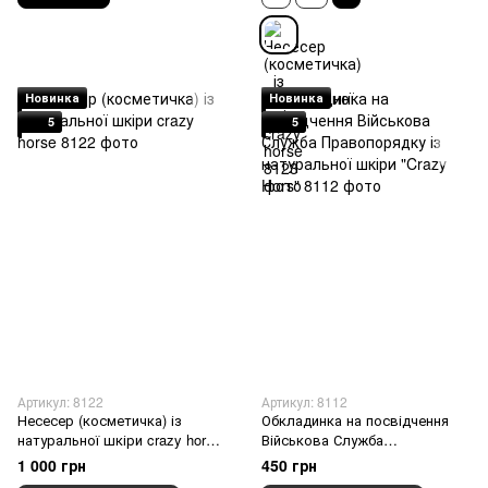
Новинка
Новинка
5
5
Артикул: 8122
Артикул: 8112
Несесер (косметичка) із
Обкладинка на посвідчення
натуральної шкіри crazy horse,
Військова Служба
Марсала, L
Правопорядку із натуральної
1 000 грн
450 грн
шкіри "Crazy Hors", Чорний