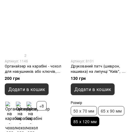
2
Артикул: 1146
Артикул: 8101
Органайзер на карабіні - чохол
Друкований патч (шеврон,
для навушників або ключів,
нашивка) на липучці "Київ", 85
Фіолетовий
х 120 мм
200 грн
130 грн
Додати в кошик
Додати в кошик
Розмір
+8
50 х 70 мм
65 х 90 мм
85 х 120 мм