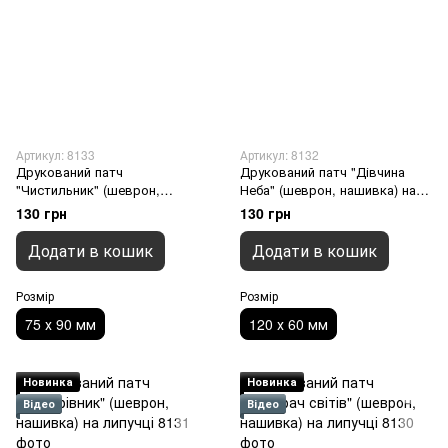
Артикул: 8133
Артикул: 8132
Друкований патч
Друкований патч "Дівчина
"Чистильник" (шеврон,
Неба" (шеврон, нашивка) на
нашивка) на липучці, 75 х 90
липучці, 120 х 60 мм
130 грн
130 грн
мм
Додати в кошик
Додати в кошик
Розмір
Розмір
75 х 90 мм
120 х 60 мм
Новинка
Новинка
Відео
Відео