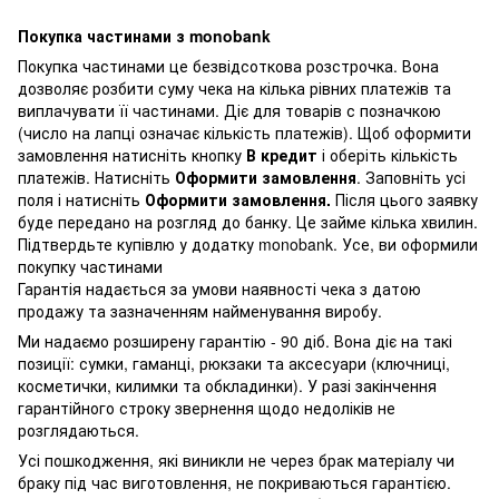
Покупка частинами з monobank
Покупка частинами це безвідсоткова розстрочка. Вона
дозволяє розбити суму чека на кілька рівних платежів та
виплачувати її частинами. Діє для товарів с позначкою
(число на лапці означає кількість платежів). Щоб оформити
замовлення натисніть кнопку
В кредит
і оберіть кількість
платежів. Натисніть
Оформити замовлення
. Заповніть усі
поля і натисніть
Оформити замовлення.
Після цього заявку
буде передано на розгляд до банку. Це займе кілька хвилин.
Підтвердьте купівлю у додатку monobank. Усе, ви оформили
покупку частинами
Гарантія надається за умови наявності чека з датою
продажу та зазначенням найменування виробу.
Ми надаємо розширену гарантію - 90 діб. Вона діє на такі
позиції: сумки, гаманці, рюкзаки та аксесуари (ключниці,
косметички, килимки та обкладинки). У разі закінчення
гарантійного строку звернення щодо недоліків не
розглядаються.
Усі пошкодження, які виникли не через брак матеріалу чи
браку під час виготовлення, не покриваються гарантією.