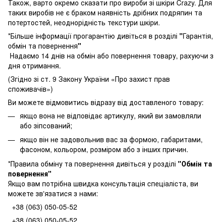
Також, варто окремо сказати про вироби зі шкіри Crazy. Для
таких виробів не є браком наявність дрібних подряпин та
потертостей, неоднорідність текстури шкіри.
*Більше інформації прогарантію дивіться в розділі
"
Гарантія,
обмін та повернення
"
Надаємо 14 днів на обмін або повернення товару, рахуючи з
дня отримання.
(Згідно зі ст. 9 Закону України «Про захист прав
споживачів»)
Ви можете відмовитись відразу від доставленого товару:
якщо вона не відповідає артикулу, який ви замовляли
або зіпсований;
якщо він не задовольнив вас за формою, габаритами,
фасоном, кольором, розміром або з інших причин.
*Правила обміну та повернення дивіться у розділі
"
Обмін та
повернення
"
Якщо вам потрібна швидка консультація спеціаліста, ви
можете зв'язатися з нами:
+38 (063) 050-05-52
+38 (063) 050-05-52