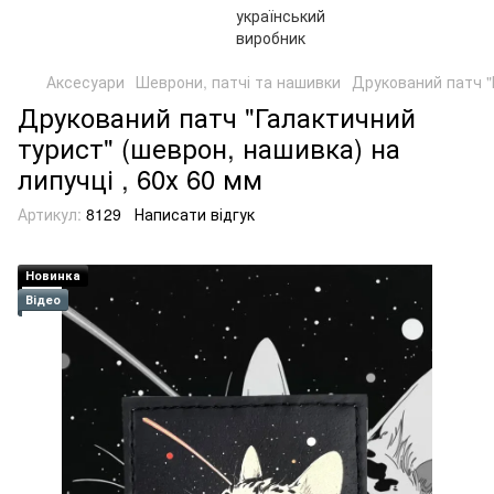
Аксесуари
Шеврони, патчі та нашивки
Друкований патч "
Друкований патч "Галактичний
турист" (шеврон, нашивка) на
липучці , 60х 60 мм
Артикул:
8129
Написати відгук
Новинка
Відео