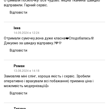
Отримали посилочку! Все чудово. Міцна тканина! Швидко
відправили. Гарний сервіс.
Відповісти
Інна
14.09.2024 в 12:24
Отримали сумочку,вона дуже класна❤️Сподобалась🌸
Дякуємо за швидку відправку.!💙💛
Відповісти
Роман
13.08.2024 в 14:18
Замовляв міні слінг, хороша якість і сервіс. Зробили
оперативно і врахували всі побажання) приємна ціна і
можливість модернізації👍
Відповісти
Тетяна