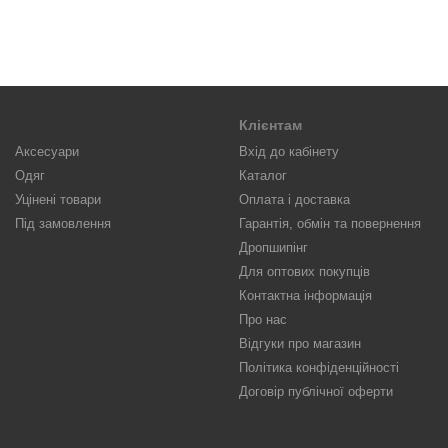
Клієнтам
Аксесуари
Вхід до кабінету
Одяг
Каталог
Уцінені товари
Оплата і доставка
Під замовлення
Гарантія, обмін та повернення
Дропшипінг
Для оптових покупців
Контактна інформація
Про нас
Відгуки про магазин
Політика конфіденційності
Договір публічної оферти