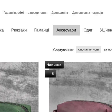
Гарантія, обмін та повернення
Дропшипінг
Для оптових покупців
Про нас
Відгуки про магазин
Політика конфіденційності
ка
Рюкзаки
Гаманці
Аксесуари
Одяг
Уцінен
спочатку нові
за п
Сортування:
Новинка
5