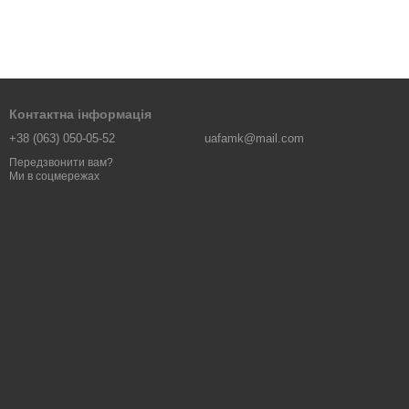
Контактна інформація
+38 (063) 050-05-52
uafamk@mail.com
Передзвонити вам?
Ми в соцмережах