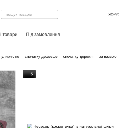
Укр
Рус
і товари
Під замовлення
опулярністю
спочатку дешевше
спочатку дорожчі
за назвою
5