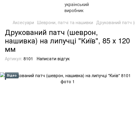
Аксесуари
Шеврони, патчі та нашивки
Друкований патч (ш
Друкований патч (шеврон,
нашивка) на липучці "Київ", 85 х 120
мм
Артикул:
8101
Написати відгук
Відео