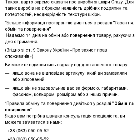
Також, варто окремо сказати про вироби зі шкіри Crazy. Для
таких виробів не є браком наявність дрібних подряпин та
потертостей, неоднорідність текстури шкіри.
*Більше інформації прогарантію дивіться в розділі
"
Гарантія,
обмін та повернення
"
Надаємо 14 днів на обмін або повернення товару, рахуючи з
дня отримання.
(Згідно зі ст. 9 Закону України «Про захист прав
споживачів»)
Ви можете відмовитись відразу від доставленого товару:
якщо вона не відповідає артикулу, який ви замовляли
або зіпсований;
якщо він не задовольнив вас за формою, габаритами,
фасоном, кольором, розміром або з інших причин.
*Правила обміну та повернення дивіться у розділі
"
Обмін та
повернення
"
Якщо вам потрібна швидка консультація спеціаліста, ви
можете зв'язатися з нами:
+38 (063) 050-05-52
+38 (063) 050-05-52