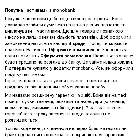
Покупка частинами з monobank
Покупка частинами це безвідсоткова розстрочка. Вона
дозволяє розбити суму чека на кілька рівних платежів та
виплачувати її частинами. Діє для товарів с позначкою
(число на лапці означає кількість платежів). Щоб оформити
замовлення натисніть кнопку
В кредит
і оберіть кількість
платежів. Натисніть
Оформити замовлення
. Заповніть усі
поля і натисніть
Оформити замовлення.
Після цього заявку
буде передано на розгляд до банку. Це займе кілька хвилин.
Підтвердьте купівлю у додатку monobank. Усе, ви оформили
покупку частинами
Гарантія надається за умови наявності чека з датою
продажу та зазначенням найменування виробу.
Ми надаємо розширену гарантію - 90 діб. Вона діє на такі
позиції: сумки, гаманці, рюкзаки та аксесуари (ключниці,
косметички, килимки та обкладинки). У разі закінчення
гарантійного строку звернення щодо недоліків не
розглядаються.
Усі пошкодження, які виникли не через брак матеріалу чи
браку під час виготовлення, не покриваються гарантією.