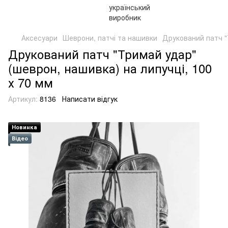
Аксесуари
Шеврони, патчі та нашивки
Друкований патч "
Друкований патч "Тримай удар"
(шеврон, нашивка) на липучці, 100
х 70 мм
Артикул:
8136
Написати відгук
Новинка
Відео