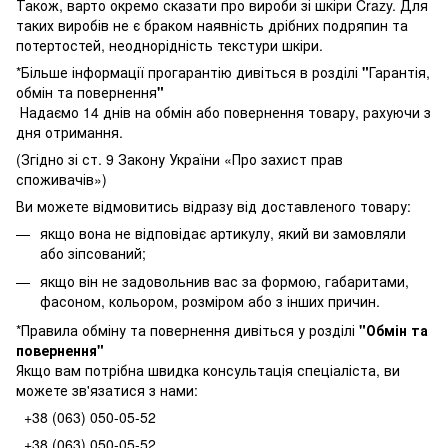
Також, варто окремо сказати про вироби зі шкіри Crazy. Для
таких виробів не є браком наявність дрібних подряпин та
потертостей, неоднорідність текстури шкіри.
*Більше інформації прогарантію дивіться в розділі
"
Гарантія,
обмін та повернення
"
Надаємо 14 днів на обмін або повернення товару, рахуючи з
дня отримання.
(Згідно зі ст. 9 Закону України «Про захист прав
споживачів»)
Ви можете відмовитись відразу від доставленого товару:
якщо вона не відповідає артикулу, який ви замовляли
або зіпсований;
якщо він не задовольнив вас за формою, габаритами,
фасоном, кольором, розміром або з інших причин.
*Правила обміну та повернення дивіться у розділі
"
Обмін та
повернення
"
Якщо вам потрібна швидка консультація спеціаліста, ви
можете зв'язатися з нами:
+38 (063) 050-05-52
+38 (063) 050-05-52