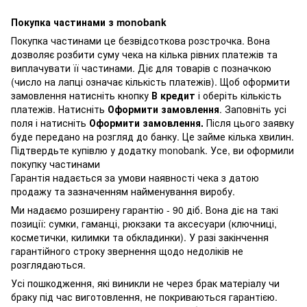
Покупка частинами з monobank
Покупка частинами це безвідсоткова розстрочка. Вона
дозволяє розбити суму чека на кілька рівних платежів та
виплачувати її частинами. Діє для товарів с позначкою
(число на лапці означає кількість платежів). Щоб оформити
замовлення натисніть кнопку
В кредит
і оберіть кількість
платежів. Натисніть
Оформити замовлення
. Заповніть усі
поля і натисніть
Оформити замовлення.
Після цього заявку
буде передано на розгляд до банку. Це займе кілька хвилин.
Підтвердьте купівлю у додатку monobank. Усе, ви оформили
покупку частинами
Гарантія надається за умови наявності чека з датою
продажу та зазначенням найменування виробу.
Ми надаємо розширену гарантію - 90 діб. Вона діє на такі
позиції: сумки, гаманці, рюкзаки та аксесуари (ключниці,
косметички, килимки та обкладинки). У разі закінчення
гарантійного строку звернення щодо недоліків не
розглядаються.
Усі пошкодження, які виникли не через брак матеріалу чи
браку під час виготовлення, не покриваються гарантією.