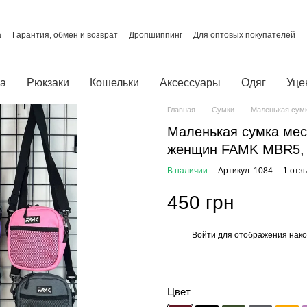
а
Гарантия, обмен и возврат
Дропшиппинг
Для оптовых покупателей
О нас
Отзывы о магазине
Политика конфиденциальности
ты
ка
Рюкзаки
Кошельки
Аксессуары
Одяг
Уце
Главная
Сумки
Маленькая сумк
Маленькая сумка мес
женщин FAMK MBR5,
В наличии
Артикул: 1084
1 отз
450 грн
Войти
для отображения нако
%
Цвет