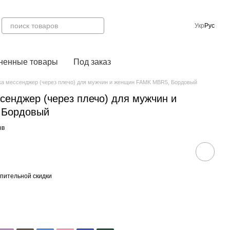
Укр
Рус
ненные товары
Под заказ
а мессенджер (через плечо) для мужчин и женщин FAMK MBR5, Бордовый
сенджер (через плечо) для мужчин и
 Бордовый
ыв
пительной скидки