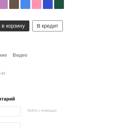
 в корзину
В кредит
ние
Видео
5:42
нтарий
Войти с помощью