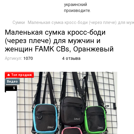
Сумки
Маленькая сумка кросс-боди (через плече) для м
Маленькая сумка кросс-боди
(через плече) для мужчин и
женщин FAMK СBs, Оранжевый
Артикул:
1070
4 отзыва
🔥 Топ продаж
Видео
5