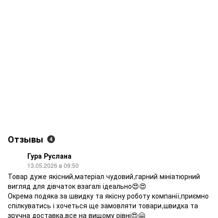
Отзывы
4
Гура Руслана
13.05.2026 в 09:50
Товар дуже якісний,матеріал чудовий,гарний мініатюрний
вигляд для дівчаток взагалі ідеально😍😍
Окрема подяка за швидку та якісну роботу компанії,приємно
спілкуватись і хочеться ще замовляти товари,швидка та
зручна доставка,все на вищому рівні😍🤗