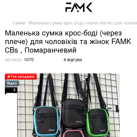
Сумки
Маленька сумка крос-боді (через плече) для чолові
Маленька сумка крос-боді (через
плече) для чоловіків та жінок FAMK
СBs , Помаранчевий
Артикул:
1070
4 відгуки
🔥Топ продажів
Відео
5