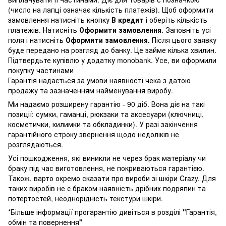
(число на лапці означає кількість платежів). Щоб оформити
замовлення натисніть кнопку
В кредит
і оберіть кількість
платежів. Натисніть
Оформити замовлення
. Заповніть усі
поля і натисніть
Оформити замовлення.
Після цього заявку
буде передано на розгляд до банку. Це займе кілька хвилин.
Підтвердьте купівлю у додатку monobank. Усе, ви оформили
покупку частинами
Гарантія надається за умови наявності чека з датою
продажу та зазначенням найменування виробу.
Ми надаємо розширену гарантію - 90 діб. Вона діє на такі
позиції: сумки, гаманці, рюкзаки та аксесуари (ключниці,
косметички, килимки та обкладинки). У разі закінчення
гарантійного строку звернення щодо недоліків не
розглядаються.
Усі пошкодження, які виникли не через брак матеріалу чи
браку під час виготовлення, не покриваються гарантією.
Також, варто окремо сказати про вироби зі шкіри Crazy. Для
таких виробів не є браком наявність дрібних подряпин та
потертостей, неоднорідність текстури шкіри.
*Більше інформації прогарантію дивіться в розділі
"
Гарантія,
обмін та повернення
"