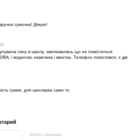
 зручна сумочка! Дякую!
:32
упувала сину в школу, хвилювалась що не поміститься
ВА, і водночас невелика і вмістка. Телефон помістився, є дві
кість сумки, для школярка саме то
нтарий
Войти с помощью