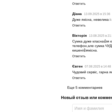
Ответить
Діана
13.09.2025 в 15:36
Дуже якісна, невелика і
Ответить
Вікторія
13.08.2025 в 21
Сумка дуже класна👍я к
телефон,але сумка ЧУДО
кишені👍якісна.
Ответить
Євген
07.08.2025 в 14:48
Чудовий сервіс, гарна я
Ответить
Еще 5 комментариев
Новый отзыв или комме