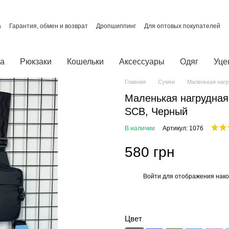
а
Гарантия, обмен и возврат
Дропшиппинг
Для оптовых покупателей
О нас
Отзывы о магазине
Политика конфиденциальности
ты
ка
Рюкзаки
Кошельки
Аксессуары
Одяг
Уце
Главная
Сумки
Маленькая нагр
Маленькая нагрудная
SCB, Черный
В наличии
Артикул: 1076
580 грн
Войти
для отображения нако
%
Цвет