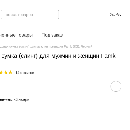
Укр
Рус
ненные товары
Под заказ
удная сумка (слинг) для мужчин и женщин Famk SCB, Черный
 сумка (слинг) для мужчин и женщин Famk
14 отзывов
пительной скидки