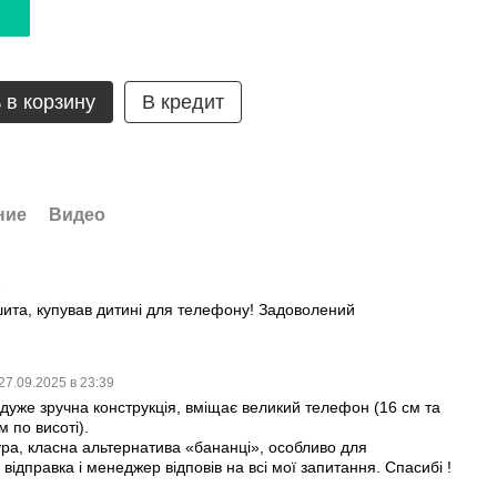
 в корзину
В кредит
ние
Видео
6
шита, купував дитині для телефону! Задоволений
27.09.2025 в 23:39
 дуже зручна конструкція, вміщає великий телефон (16 см та
 по висоті).
ура, класна альтернатива «бананці», особливо для
відправка і менеджер відповів на всі мої запитання. Спасибі !