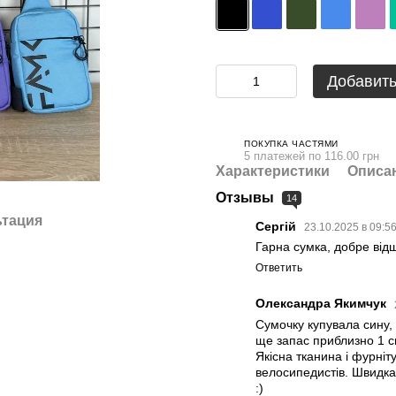
Добавить
ПОКУПКА ЧАСТЯМИ
5 платежей по 116.00 грн
Характеристики
Описа
Отзывы
14
ьтация
Сергій
23.10.2025 в 09:5
Гарна сумка, добре від
Ответить
Олександра Якимчук
Сумочку купувала сину,
ще запас приблизно 1 см
Якісна тканина і фурніт
велосипедистів. Швидка 
:)