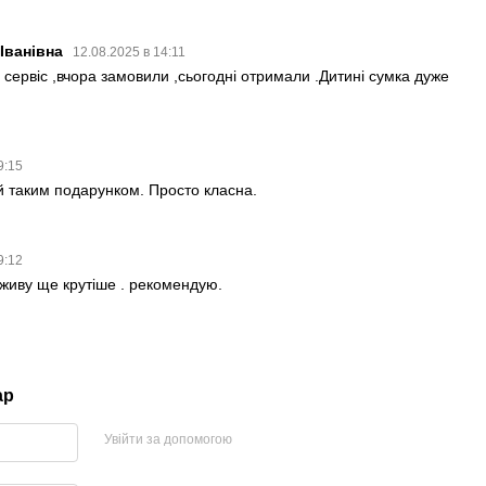
Іванівна
12.08.2025 в 14:11
сервіс ,вчора замовили ,сьогодні отримали .Дитині сумка дуже
9:15
й таким подарунком. Просто класна.
9:12
в живу ще крутіше . рекомендую.
ар
Увійти за допомогою