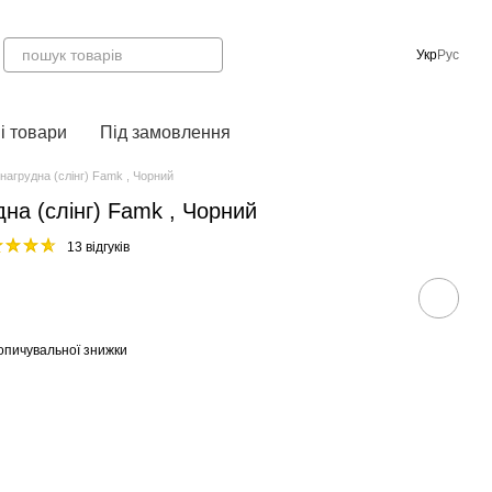
Укр
Рус
і товари
Під замовлення
нагрудна (слінг) Famk , Чорний
дна (слінг) Famk , Чорний
13 відгуків
опичувальної знижки