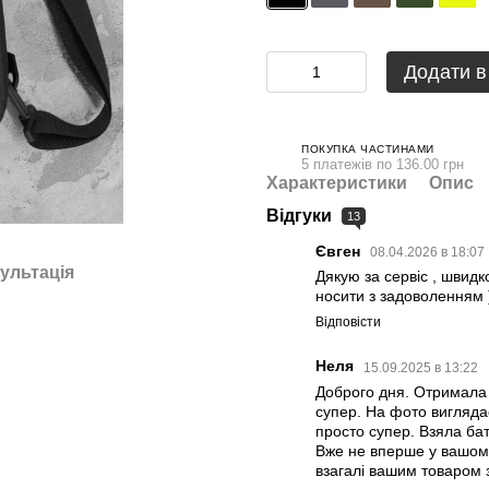
Додати в
ПОКУПКА ЧАСТИНАМИ
5 платежів по 136.00 грн
Характеристики
Опис
Відгуки
13
Євген
08.04.2026 в 18:07
ультація
Дякую за сервiс , швидк
носити з задоволенням 
Відповісти
Неля
15.09.2025 в 13:22
Доброго дня. Отримала в
супер. На фото виглядає
просто супер. Взяла ба
Вже не вперше у вашому 
взагалі вашим товаром 