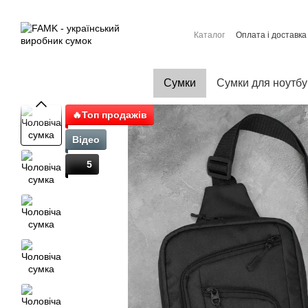
Перейти до основного контенту
Каталог
Оплата і доставка
Контактна інформація
Договір публічної оферти
Сумки
Сумки для ноутбу
🔥Топ продажів
Відео
5