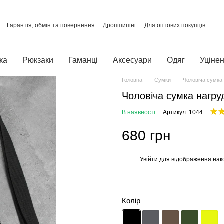
Гарантія, обмін та повернення
Дропшипінг
Для оптових покупців
Про нас
Відгуки про магазин
Політика конфіденційності
ка
Рюкзаки
Гаманці
Аксесуари
Одяг
Уцінен
Головна
Сумки
Чоловіча сумка 
Чоловіча сумка нагру
В наявності
Артикул: 1044
680 грн
Увійти
для відображення нак
%
Колір