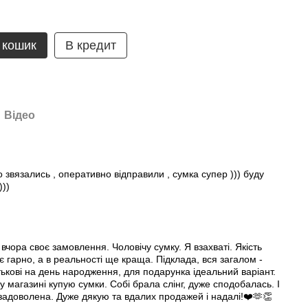
 кошик
В кредит
Відео
о звязались , оперативно вiдправили , сумка супер ))) буду
)))
чора своє замовлення. Чоловічу сумку. Я взахваті. Якість
 гарно, а в реальності ще краща. Підклада, вся загалом -
тькові на день народження, для подарунка ідеальний варіант.
магазині купую сумки. Собі брала слінг, дуже сподобалась. І
задоволена. Дуже дякую та вдалих продажей і надалі!❤️🫶👏