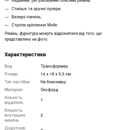
Надійний, регульований поясний ремінь.
Стильні та зручні пулери.
Велкро-панель.
Стропи кріплення Molle
Ремінь, фурнітура можуть відрізнятися від того, що
представлено на фото.
Характеристики
Вид
Трансформер
Розмір
14 х 18 х 5,5 см
Тип застібки
На блискавці
Матеріал
Оксфорд
Кількість
1
відділень
Кількість
внутрішніх
2
кишень
Додаткові
3