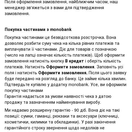
Після оформлення замовлення, найближчим часом, наш
менеджер зв'яжеться з вами для підтвердження
замовлення.
Покупка частинами з monobank
Покупка частинами це безвідсоткова розстрочка. Вона
дозволяє розбити суму чека на кілька рівних платежів та
виплачувати її частинами. Діє для товарів с позначкою
(число на лапці означає кількість платежів). Щоб оформити
замовлення натисніть кнопку
В кредит
і оберіть кількість
платежів. Натисніть
Оформити замовлення
. Заповніть усі
поля і натисніть
Оформити замовлення.
Після цього заявку
буде передано на розгляд до банку. Це займе кілька хвилин.
Підтвердьте купівлю у додатку monobank. Усе, ви оформили
покупку частинами
Гарантія надається за умови наявності чека з датою
продажу та зазначенням найменування виробу.
Ми надаємо розширену гарантію - 90 діб. Вона діє на такі
позиції: сумки, гаманці, рюкзаки та аксесуари (ключниці,
косметички, килимки та обкладинки). У разі закінчення
гарантійного строку звернення щодо недоліків не