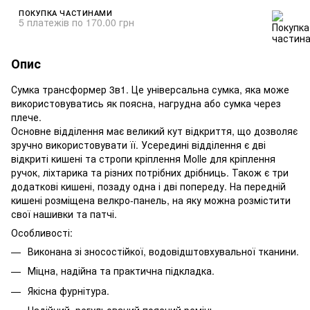
ПОКУПКА ЧАСТИНАМИ
5 платежів по 170.00 грн
Опис
Сумка трансформер 3в1. Це універсальна сумка, яка може
використовуватись як поясна, нагрудна або сумка через
плече.
Основне відділення має великий кут відкриття, що дозволяє
зручно використовувати її. Усередині відділення є дві
відкриті кишені та стропи кріплення Molle для кріплення
ручок, ліхтарика та різних потрібних дрібниць. Також є три
додаткові кишені, позаду одна і дві попереду. На передній
кишені розміщена велкро-панель, на яку можна розмістити
свої нашивки та патчі.
Особливості:
Виконана зі зносостійкої, водовідштовхувальної тканини.
Міцна, надійна та практична підкладка.
Якісна фурнітура.