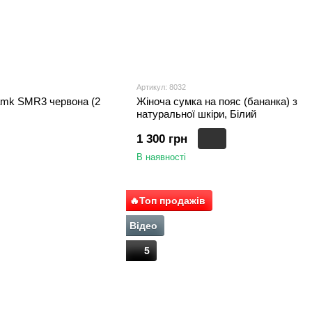
Артикул: 8032
amk SMR3 червона (2
Жіноча сумка на пояс (бананка) з
натуральної шкіри, Білий
1 300 грн
В наявності
🔥Топ продажів
Відео
5