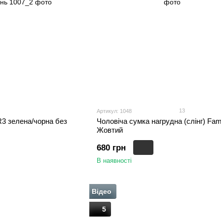
13
Артикул: 1048
3 зелена/чорна без
Чоловіча сумка нагрудна (слінг) Fam
Жовтий
680 грн
В наявності
Відео
5