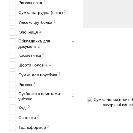
1
Рюкзак слінг
2
Сумка нагрудна (слінг)
1
Унісекс футболка
2
Ключниця
Обкладинка для
7
документів
4
Косметичка
1
Шорти чоловічі
1
Сумка для ноутбука
3
Рюкзак
Футболки з принтами
1
унісекс
2
Худі
2
Світшоти
2
Трансформер