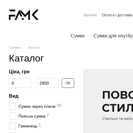
Перейти до основного контенту
Каталог
Оплата і доставка
Контактна інформація
Договір публічної оферти
Сумки
Сумки для ноутбу
Головна
Каталог
Каталог
Ціна, грн
Від Ціна, грн
До Ціна, грн
ОК
Вид
20
Сумка через плече
7
Поясна сумка
1
Гаманець