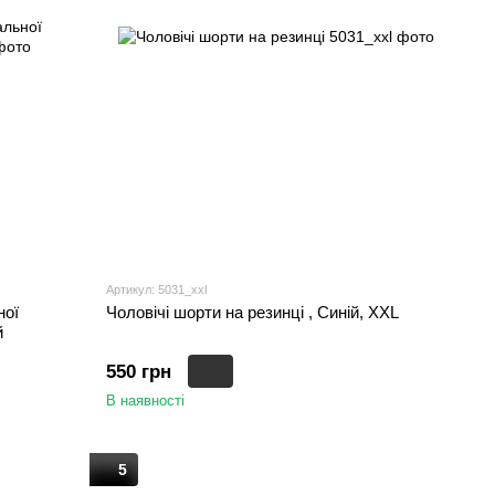
Артикул: 5031_ххl
ної
Чоловічі шорти на резинці , Синій, XXL
й
550 грн
В наявності
5