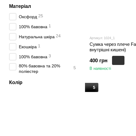
Матеріал
25
Оксфорд
1
100% бавовна
24
Натуральна шкіра
Артикул: 1024_1
Сумка через плече F
1
Екошкіра
внутрішні кишені)
3
100% бавовна
400 грн
80% бавовна та 20%
5
В наявності
поліестер
Колір
5