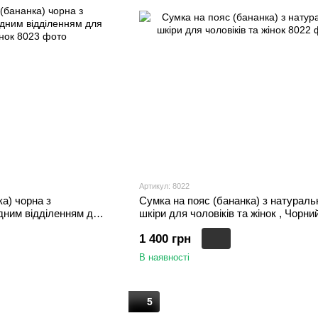
Артикул: 8022
а) чорна з
Сумка на пояс (бананка) з натураль
одним відділенням для
шкіри для чоловіків та жінок , Чорни
орний
1 400 грн
В наявності
5