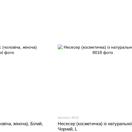
Артикул: 8018
віча, жіноча), Білий,
Несесер (косметичка) із натуральної
Чорний, L