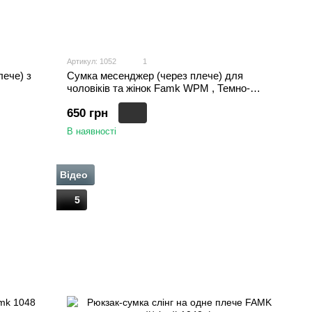
Артикул: 1052
1
лече) з
Сумка месенджер (через плече) для
чоловіків та жінок Famk WPM , Темно-
зелений
650 грн
В наявності
Відео
5