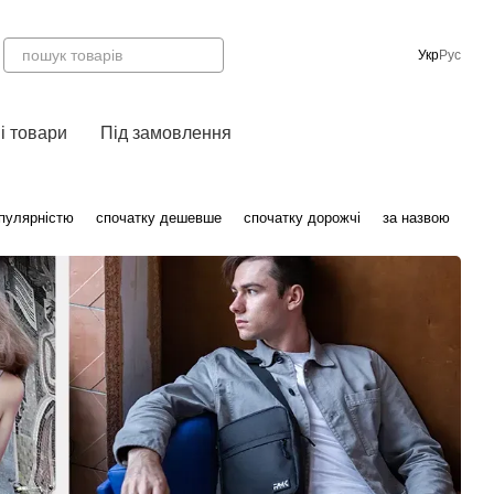
Укр
Рус
і товари
Під замовлення
опулярністю
спочатку дешевше
спочатку дорожчі
за назвою