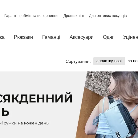
Гарантія, обмін та повернення
Дропшипінг
Для оптових покупців
Про нас
Відгуки про магазин
Політика конфіденційності
ка
Рюкзаки
Гаманці
Аксесуари
Одяг
Уцінен
спочатку нові
за п
Сортування: