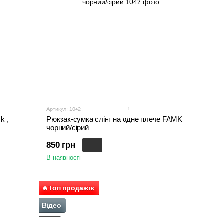
1
Артикул: 1042
k ,
Рюкзак-сумка слінг на одне плече FAMK
чорний/сірий
850 грн
В наявності
🔥Топ продажів
Відео