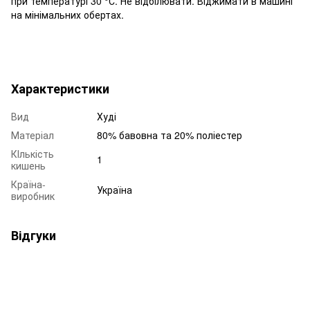
при температурі 30 °С. Не відбілювати. Віджимати в машині
на мінімальних обертах.
Характеристики
Вид
Худі
Матеріал
80% бавовна та 20% поліестер
КІлькість
1
кишень
Країна-
Україна
виробник
Відгуки