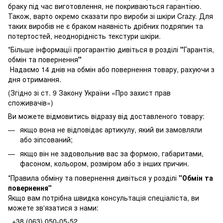
браку під час виготовлення, не покриваються гарантією.
Також, варто окремо сказати про вироби зі шкіри Crazy. Для
таких виробів не є браком наявність дрібних подряпин та
потертостей, неоднорідність текстури шкіри.
*Більше інформації прогарантію дивіться в розділі
"
Гарантія,
обмін та повернення
"
Надаємо 14 днів на обмін або повернення товару, рахуючи з
дня отримання.
(Згідно зі ст. 9 Закону України «Про захист прав
споживачів»)
Ви можете відмовитись відразу від доставленого товару:
якщо вона не відповідає артикулу, який ви замовляли
або зіпсований;
якщо він не задовольнив вас за формою, габаритами,
фасоном, кольором, розміром або з інших причин.
*Правила обміну та повернення дивіться у розділі
"
Обмін та
повернення
"
Якщо вам потрібна швидка консультація спеціаліста, ви
можете зв'язатися з нами:
+38 (063) 050-05-52