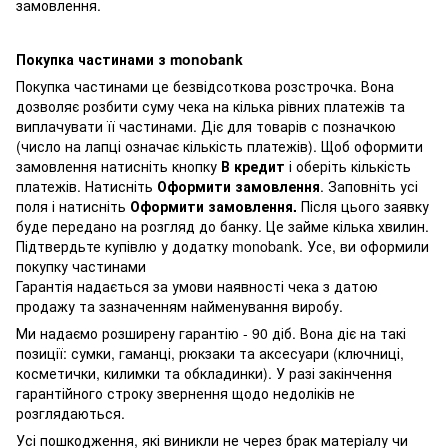
замовлення.
Покупка частинами з monobank
Покупка частинами це безвідсоткова розстрочка. Вона
дозволяє розбити суму чека на кілька рівних платежів та
виплачувати її частинами. Діє для товарів с позначкою
(число на лапці означає кількість платежів). Щоб оформити
замовлення натисніть кнопку
В кредит
і оберіть кількість
платежів. Натисніть
Оформити замовлення
. Заповніть усі
поля і натисніть
Оформити замовлення.
Після цього заявку
буде передано на розгляд до банку. Це займе кілька хвилин.
Підтвердьте купівлю у додатку monobank. Усе, ви оформили
покупку частинами
Гарантія надається за умови наявності чека з датою
продажу та зазначенням найменування виробу.
Ми надаємо розширену гарантію - 90 діб. Вона діє на такі
позиції: сумки, гаманці, рюкзаки та аксесуари (ключниці,
косметички, килимки та обкладинки). У разі закінчення
гарантійного строку звернення щодо недоліків не
розглядаються.
Усі пошкодження, які виникли не через брак матеріалу чи