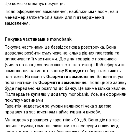
Цю комісію оплачує покупець.
Після оформлення замовлення, найближчим часом, наш
менеджер зв'яжеться з вами для підтвердження
замовлення.
Покупка частинами з monobank
Покупка частинами це безвідсоткова розстрочка. Вона
дозволяє розбити суму чека на кілька рівних платежів та
виплачувати її частинами. Діє для товарів с позначкою
(число на лапці означає кількість платежів). Щоб оформити
замовлення натисніть кнопку
В кредит
і оберіть кількість
платежів. Натисніть
Оформити замовлення
. Заповніть усі
поля і натисніть
Оформити замовлення.
Після цього заявку
буде передано на розгляд до банку. Це займе кілька хвилин.
Підтвердьте купівлю у додатку monobank. Усе, ви оформили
покупку частинами
Гарантія надається за умови наявності чека з датою
продажу та зазначенням найменування виробу.
Ми надаємо розширену гарантію - 90 діб. Вона діє на такі
позиції: сумки, гаманці, рюкзаки та аксесуари (ключниці,
косметички, килимки та обкладинки). У разі закінчення