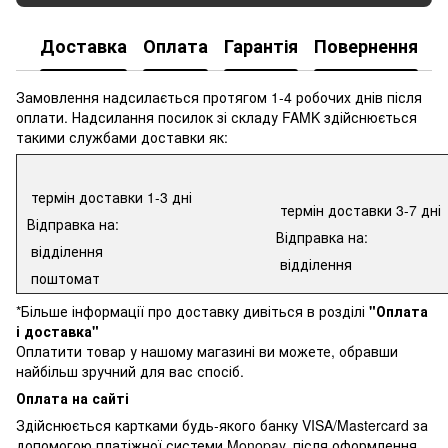
Доставка
Оплата
Гарантія
Повернення
К
Замовлення надсилається протягом 1-4 робочих днів після
оплати. Надсилання посилок зі складу FAMK здійснюється
такими службами доставки як:
термін доставки 1-3 дні
термін доставки 3-7 дні
Відправка на:
Відправка на:
відділення
відділення
поштомат
*Більше інформації про доставку дивіться в розділі
"Оплата
і доставка"
Оплатити товар у нашому магазині ви можете, обравши
найбільш зручний для вас спосіб.
Оплата на сайті
Здійснюється картками будь-якого банку VISA/Mastercard за
допомогою платіжної системи Monopay, після оформлення