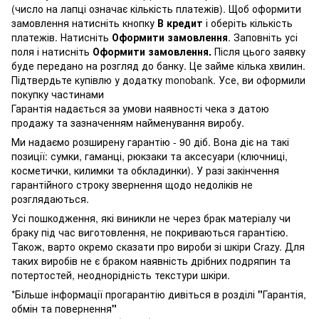
(число на лапці означає кількість платежів). Щоб оформити
замовлення натисніть кнопку
В кредит
і оберіть кількість
платежів. Натисніть
Оформити замовлення
. Заповніть усі
поля і натисніть
Оформити замовлення.
Після цього заявку
буде передано на розгляд до банку. Це займе кілька хвилин.
Підтвердьте купівлю у додатку monobank. Усе, ви оформили
покупку частинами
Гарантія надається за умови наявності чека з датою
продажу та зазначенням найменування виробу.
Ми надаємо розширену гарантію - 90 діб. Вона діє на такі
позиції: сумки, гаманці, рюкзаки та аксесуари (ключниці,
косметички, килимки та обкладинки). У разі закінчення
гарантійного строку звернення щодо недоліків не
розглядаються.
Усі пошкодження, які виникли не через брак матеріалу чи
браку під час виготовлення, не покриваються гарантією.
Також, варто окремо сказати про вироби зі шкіри Crazy. Для
таких виробів не є браком наявність дрібних подряпин та
потертостей, неоднорідність текстури шкіри.
*Більше інформації прогарантію дивіться в розділі
"
Гарантія,
обмін та повернення
"