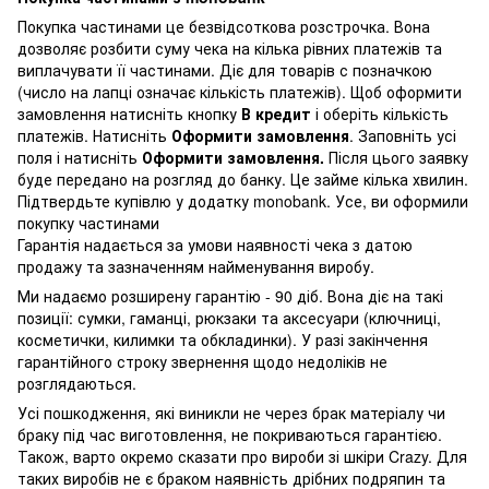
Покупка частинами це безвідсоткова розстрочка. Вона
дозволяє розбити суму чека на кілька рівних платежів та
виплачувати її частинами. Діє для товарів с позначкою
(число на лапці означає кількість платежів). Щоб оформити
замовлення натисніть кнопку
В кредит
і оберіть кількість
платежів. Натисніть
Оформити замовлення
. Заповніть усі
поля і натисніть
Оформити замовлення.
Після цього заявку
буде передано на розгляд до банку. Це займе кілька хвилин.
Підтвердьте купівлю у додатку monobank. Усе, ви оформили
покупку частинами
Гарантія надається за умови наявності чека з датою
продажу та зазначенням найменування виробу.
Ми надаємо розширену гарантію - 90 діб. Вона діє на такі
позиції: сумки, гаманці, рюкзаки та аксесуари (ключниці,
косметички, килимки та обкладинки). У разі закінчення
гарантійного строку звернення щодо недоліків не
розглядаються.
Усі пошкодження, які виникли не через брак матеріалу чи
браку під час виготовлення, не покриваються гарантією.
Також, варто окремо сказати про вироби зі шкіри Crazy. Для
таких виробів не є браком наявність дрібних подряпин та