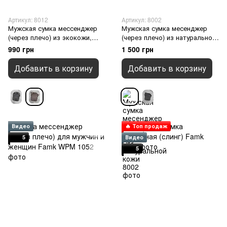
Артикул: 8012
Артикул: 8002
Мужская сумка мессенджер
Мужская сумка месенджер
(через плечо) из экокожи,
(через плечо) из натуральной
Коричневый
кожи, Коричневый
990 грн
1 500 грн
Добавить в корзину
Добавить в корзину
Видео
🔥 Топ продаж
5
Видео
5