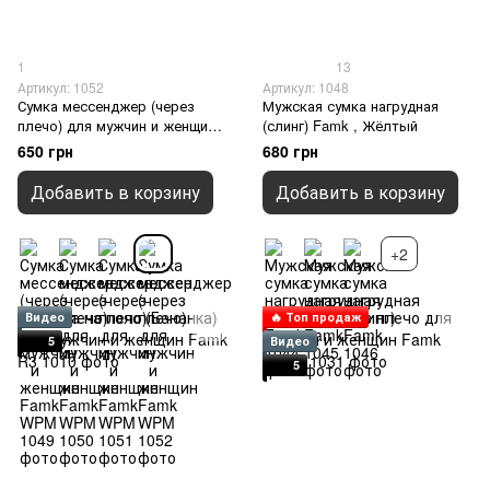
1
13
Артикул: 1052
Артикул: 1048
Сумка мессенджер (через
Мужская сумка нагрудная
плечо) для мужчин и женщин
(слинг) Famk , Жёлтый
Famk WPM , Темно-зеленый
650 грн
680 грн
Добавить в корзину
Добавить в корзину
+2
Видео
🔥 Топ продаж
5
Видео
5