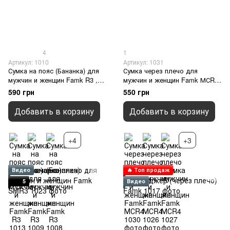
4
1
Артикул: 1010
Артикул: 1031
Сумка на пояс (Бананка) для
Сумка через плечо для
мужчин и женщин Famk R3 ,
мужчин и женщин Famk МСR4
Серый
, Розовый
590 грн
550 грн
Добавить в корзину
Добавить в корзину
+4
+3
Видео
🔥 Топ продаж
5
Видео