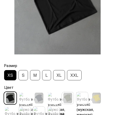
Размер
XS
S
M
L
XL
XXL
Цвет