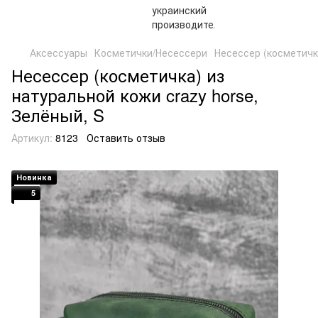
Аксессуары
Косметички/Несессери
Несессер (косметичка
Несессер (косметичка) из
натуральной кожи crazy horse,
Зелёный, S
Артикул:
8123
Оставить отзыв
Новинка
5