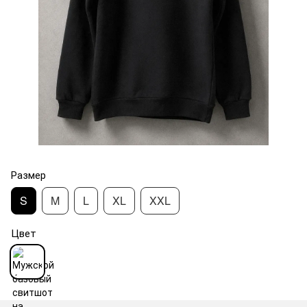
Размер
S
M
L
XL
XXL
Цвет