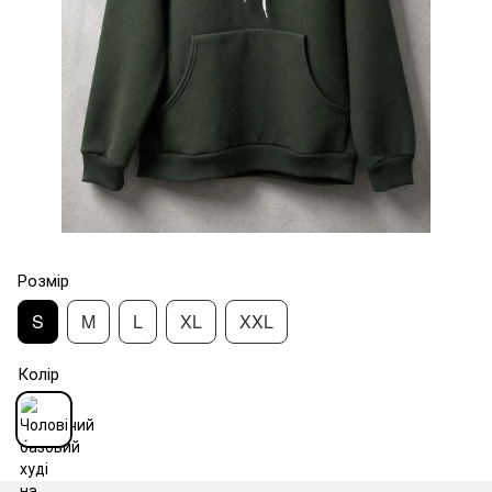
Розмір
S
M
L
XL
XXL
Колір