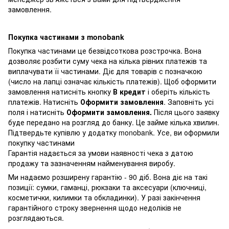
замовлення.
Покупка частинами з monobank
Покупка частинами це безвідсоткова розстрочка. Вона
дозволяє розбити суму чека на кілька рівних платежів та
виплачувати її частинами. Діє для товарів с позначкою
(число на лапці означає кількість платежів). Щоб оформити
замовлення натисніть кнопку
В кредит
і оберіть кількість
платежів. Натисніть
Оформити замовлення
. Заповніть усі
поля і натисніть
Оформити замовлення.
Після цього заявку
буде передано на розгляд до банку. Це займе кілька хвилин.
Підтвердьте купівлю у додатку monobank. Усе, ви оформили
покупку частинами
Гарантія надається за умови наявності чека з датою
продажу та зазначенням найменування виробу.
Ми надаємо розширену гарантію - 90 діб. Вона діє на такі
позиції: сумки, гаманці, рюкзаки та аксесуари (ключниці,
косметички, килимки та обкладинки). У разі закінчення
гарантійного строку звернення щодо недоліків не
розглядаються.