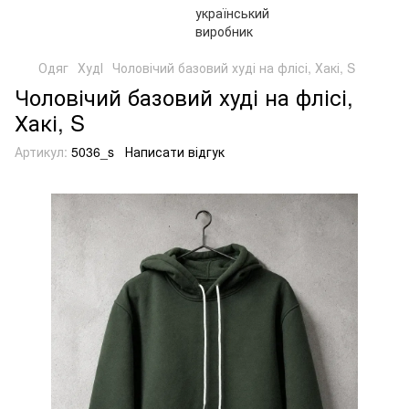
Одяг
ХудІ
Чоловічий базовий худі на флісі, Хакі, S
Чоловічий базовий худі на флісі,
Хакі, S
Артикул:
5036_s
Написати відгук