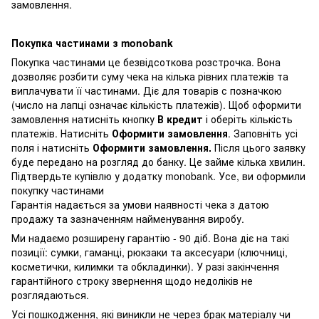
замовлення.
Покупка частинами з monobank
Покупка частинами це безвідсоткова розстрочка. Вона
дозволяє розбити суму чека на кілька рівних платежів та
виплачувати її частинами. Діє для товарів с позначкою
(число на лапці означає кількість платежів). Щоб оформити
замовлення натисніть кнопку
В кредит
і оберіть кількість
платежів. Натисніть
Оформити замовлення
. Заповніть усі
поля і натисніть
Оформити замовлення.
Після цього заявку
буде передано на розгляд до банку. Це займе кілька хвилин.
Підтвердьте купівлю у додатку monobank. Усе, ви оформили
покупку частинами
Гарантія надається за умови наявності чека з датою
продажу та зазначенням найменування виробу.
Ми надаємо розширену гарантію - 90 діб. Вона діє на такі
позиції: сумки, гаманці, рюкзаки та аксесуари (ключниці,
косметички, килимки та обкладинки). У разі закінчення
гарантійного строку звернення щодо недоліків не
розглядаються.
Усі пошкодження, які виникли не через брак матеріалу чи