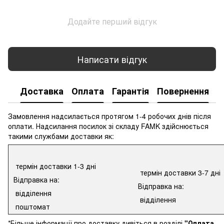
Додайте перший відгук
Написати відгук
Доставка
Оплата
Гарантія
Повернення
К
Замовлення надсилається протягом 1-4 робочих днів після
оплати. Надсилання посилок зі складу FAMK здійснюється
такими службами доставки як:
термін доставки 1-3 дні
термін доставки 3-7 дні
Відправка на:
Відправка на:
відділення
відділення
поштомат
*Більше інформації про доставку дивіться в розділі
"Оплата