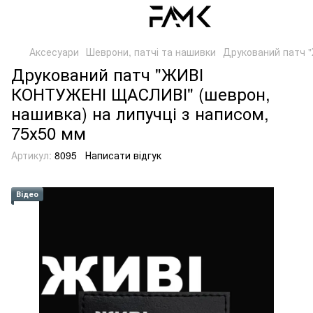
Аксесуари
Шеврони, патчі та нашивки
Друкований патч "
Друкований патч "ЖИВІ
КОНТУЖЕНІ ЩАСЛИВІ" (шеврон,
нашивка) на липучці з написом,
75х50 мм
Артикул:
8095
Написати відгук
Відео