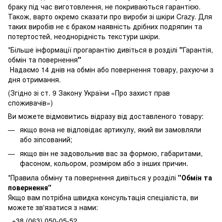
браку під час виготовлення, не покриваються гарантією.
Також, варто окремо сказати про вироби зі шкіри Crazy. Для
таких виробів не є браком наявність дрібних подряпин та
потертостей, неоднорідність текстури шкіри.
*Більше інформації прогарантію дивіться в розділі
"
Гарантія,
обмін та повернення
"
Надаємо 14 днів на обмін або повернення товару, рахуючи з
дня отримання.
(Згідно зі ст. 9 Закону України «Про захист прав
споживачів»)
Ви можете відмовитись відразу від доставленого товару:
якщо вона не відповідає артикулу, який ви замовляли
або зіпсований;
якщо він не задовольнив вас за формою, габаритами,
фасоном, кольором, розміром або з інших причин.
*Правила обміну та повернення дивіться у розділі
"
Обмін та
повернення
"
Якщо вам потрібна швидка консультація спеціаліста, ви
можете зв'язатися з нами:
+38 (063) 050-05-52