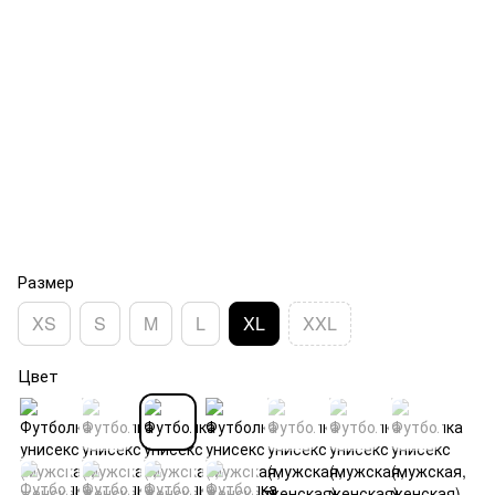
Размер
XS
S
M
L
XL
XXL
Цвет